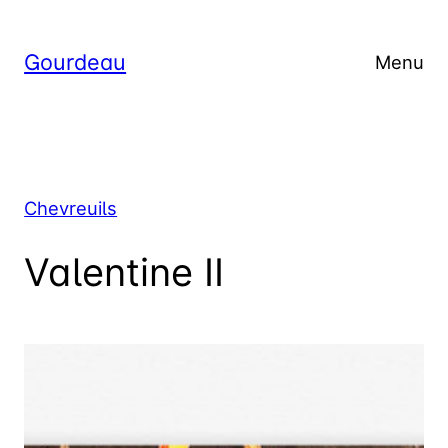
Aller
au
Gourdeau
Menu
contenu
Chevreuils
Valentine II