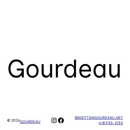
Gourdeau
BRIGITTE@GOURDEAU.ART
INSTAGRAM
FACEBOOK
© 2026
GOURDEAU
418 930-2130